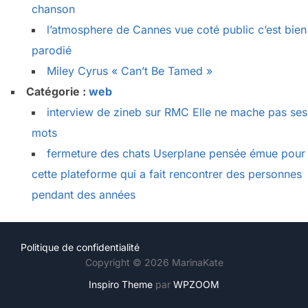
chanson
l’atmosphere de Cannes vue coté public c’est bien
parodié
Miley Cyrus « Can’t Be Tamed »
Catégorie :
web
interview de zineb sur RMC Elle ne mache pas ses
mots
fermeture des chats Userplane pensée émue pour
cette plateforme qui a fait rencontrer des personnes
pendant des années
Politique de confidentialité
Copyright © 2026 MarinaKate
Inspiro Theme
par
WPZOOM