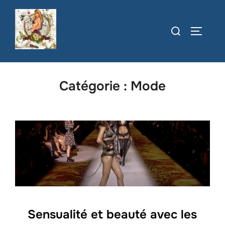
Aller
au
Rechercher :
PERMUT
contenu
Catégorie :
Mode
Sensualité et beauté avec les